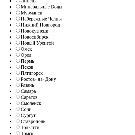
Липецк
Минеральные Воды
Мурманск
Набережные Челны
Нижний Новгород
Новокузнецк
Новосибирск
Новый Уренгой
Омск
Орел
Пермь
Псков
Пятигорск
Ростов- на- Дону
Рязань
Самара
Саратов
Смоленск
Сочи
Сургут
Ставрополь
Тольятти
Томск