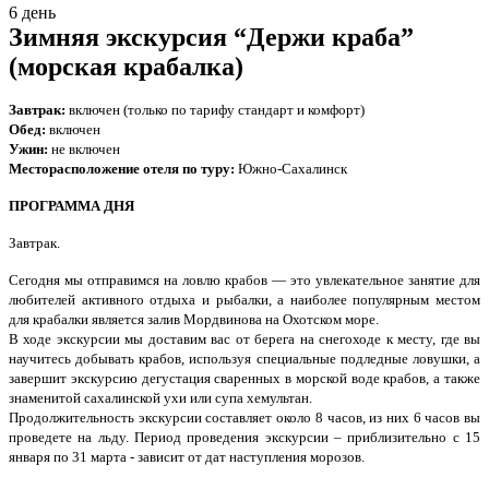
6 день
Зимняя экскурсия “Держи краба”
(морская крабалка)
Завтрак:
включен (только по тарифу стандарт и комфорт)
Обед:
включен
Ужин:
не включен
Месторасположение отеля по туру:
Южно-Сахалинск
ПРОГРАММА ДНЯ
Завтрак.
Сегодня мы отправимся на ловлю крабов — это увлекательное занятие для
любителей активного отдыха и рыбалки, а наиболее популярным местом
для крабалки является залив Мордвинова на Охотском море.
В ходе экскурсии мы доставим вас от берега на снегоходе к месту, где вы
научитесь добывать крабов, используя специальные подледные ловушки, а
завершит экскурсию дегустация сваренных в морской воде крабов, а также
знаменитой сахалинской ухи или супа хемультан.
Продолжительность экскурсии составляет около 8 часов, из них 6 часов вы
проведете на льду. Период проведения экскурсии – приблизительно с 15
января по 31 марта - зависит от дат наступления морозов.