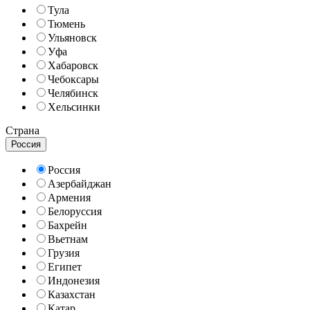
Тула
Тюмень
Ульяновск
Уфа
Хабаровск
Чебоксары
Челябинск
Хельсинки
Страна
Россия
Россия
Азербайджан
Армения
Белоруссия
Бахрейн
Вьетнам
Грузия
Египет
Индонезия
Казахстан
Катар