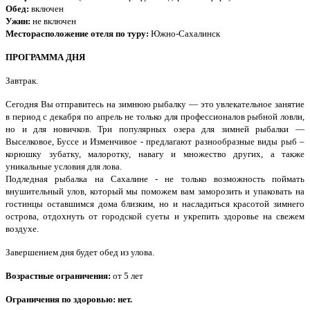
Обед:
включен
Ужин:
не включен
Месторасположение отеля по туру:
Южно-Сахалинск
ПРОГРАММА ДНЯ
Завтрак.
Сегодня Вы отправитесь на зимнюю рыбалку — это увлекательное занятие
в период с декабря по апрель не только для профессионалов рыбной ловли,
но и для новичков. Три популярных озера для зимней рыбалки —
Выселковое, Буссе и Изменчивое - предлагают разнообразные виды рыб –
корюшку зубатку, малоротку, навагу и множество других, а также
уникальные условия для лова.
Подледная рыбалка на Сахалине - не только возможность поймать
внушительный улов, который мы поможем вам заморозить и упаковать на
гостинцы оставшимся дома близким, но и насладиться красотой зимнего
острова, отдохнуть от городской суеты и укрепить здоровье на свежем
воздухе.
Завершением дня будет обед из улова.
Возрастные ограничения:
от 5 лет
Ограничения по здоровью: нет.