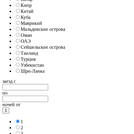
Кипр
Китай
Куба
Маврикий
Мальдивские острова
Оман
ОАЭ
Сейшельские острова
Таиланд
Турция
Узбекистан
Шри-Ланка
заезд с
по
ночей от
1
1
2
3