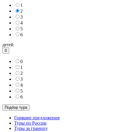
1
2
3
4
5
6
детей
0
0
1
2
3
4
5
6
Горящие предложения
Туры по России
Туры за границу