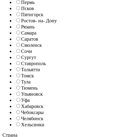
Пермь
Псков
Пятигорск
Ростов- на- Дону
Рязань
Самара
Саратов
Смоленск
Сочи
Сургут
Ставрополь
Тольятти
Томск
Тула
Тюмень
Ульяновск
Уфа
Хабаровск
Чебоксары
Челябинск
Хельсинки
Страна