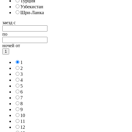
Турция
Узбекистан
Шри-Ланка
заезд с
по
ночей от
1
1
2
3
4
5
6
7
8
9
10
11
12