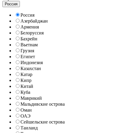
Россия
Россия
Азербайджан
Армения
Белоруссия
Бахрейн
Вьетнам
Грузия
Египет
Индонезия
Казахстан
Катар
Кипр
Китай
Куба
Маврикий
Мальдивские острова
Оман
ОАЭ
Сейшельские острова
Таиланд