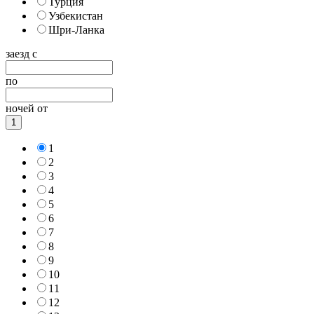
Турция
Узбекистан
Шри-Ланка
заезд с
по
ночей от
1
1
2
3
4
5
6
7
8
9
10
11
12