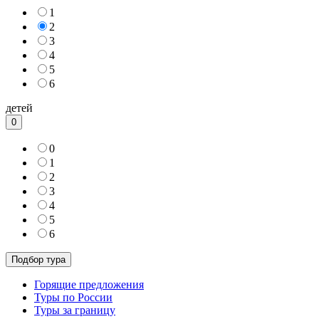
1
2
3
4
5
6
детей
0
0
1
2
3
4
5
6
Горящие предложения
Туры по России
Туры за границу