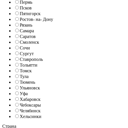
Пермь
Псков
Пятигорск
Ростов- на- Дону
Рязань
Самара
Саратов
Смоленск
Сочи
Сургут
Ставрополь
Тольятти
Томск
Тула
Тюмень
Ульяновск
Уфа
Хабаровск
Чебоксары
Челябинск
Хельсинки
Страна