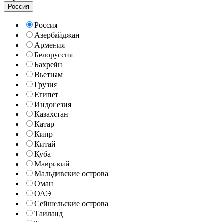
Россия
Россия
Азербайджан
Армения
Белоруссия
Бахрейн
Вьетнам
Грузия
Египет
Индонезия
Казахстан
Катар
Кипр
Китай
Куба
Маврикий
Мальдивские острова
Оман
ОАЭ
Сейшельские острова
Таиланд