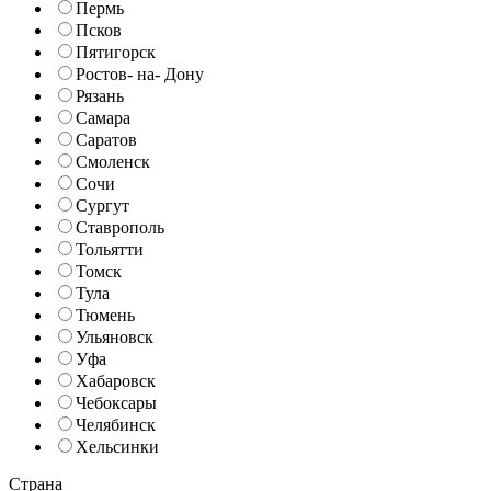
Пермь
Псков
Пятигорск
Ростов- на- Дону
Рязань
Самара
Саратов
Смоленск
Сочи
Сургут
Ставрополь
Тольятти
Томск
Тула
Тюмень
Ульяновск
Уфа
Хабаровск
Чебоксары
Челябинск
Хельсинки
Страна