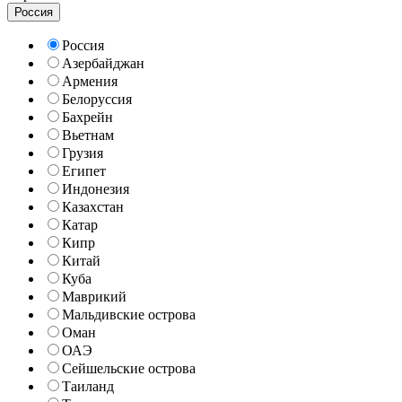
Россия
Россия
Азербайджан
Армения
Белоруссия
Бахрейн
Вьетнам
Грузия
Египет
Индонезия
Казахстан
Катар
Кипр
Китай
Куба
Маврикий
Мальдивские острова
Оман
ОАЭ
Сейшельские острова
Таиланд