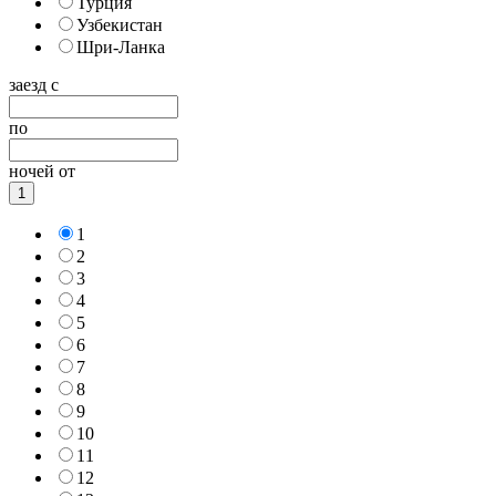
Турция
Узбекистан
Шри-Ланка
заезд с
по
ночей от
1
1
2
3
4
5
6
7
8
9
10
11
12