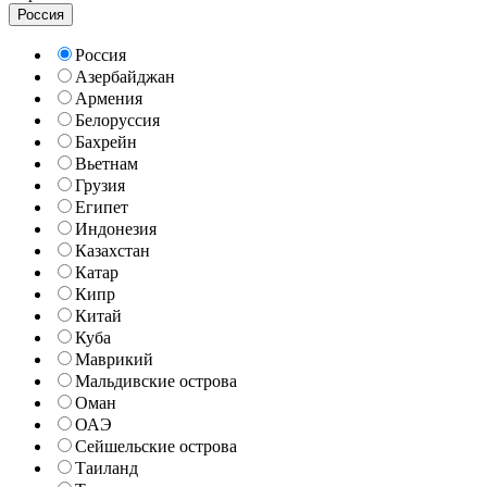
Россия
Россия
Азербайджан
Армения
Белоруссия
Бахрейн
Вьетнам
Грузия
Египет
Индонезия
Казахстан
Катар
Кипр
Китай
Куба
Маврикий
Мальдивские острова
Оман
ОАЭ
Сейшельские острова
Таиланд