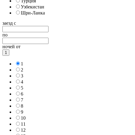
Турция
Узбекистан
Шри-Ланка
заезд с
по
ночей от
1
1
2
3
4
5
6
7
8
9
10
11
12