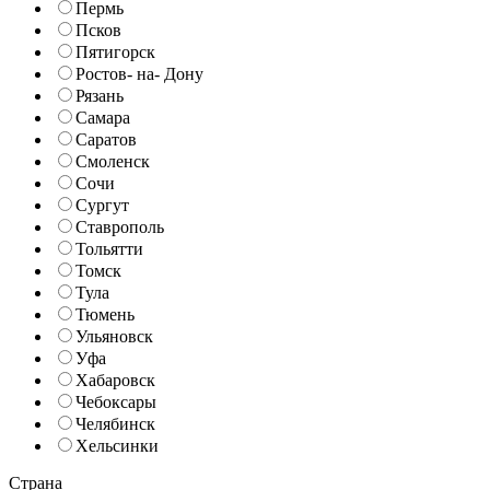
Пермь
Псков
Пятигорск
Ростов- на- Дону
Рязань
Самара
Саратов
Смоленск
Сочи
Сургут
Ставрополь
Тольятти
Томск
Тула
Тюмень
Ульяновск
Уфа
Хабаровск
Чебоксары
Челябинск
Хельсинки
Страна