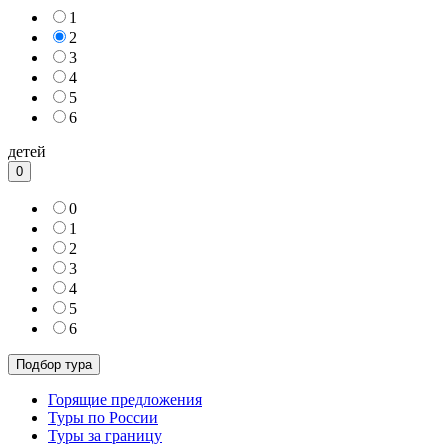
1
2
3
4
5
6
детей
0
0
1
2
3
4
5
6
Горящие предложения
Туры по России
Туры за границу