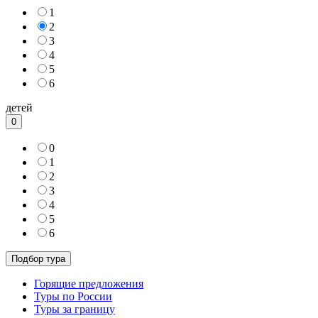
1
2
3
4
5
6
детей
0
0
1
2
3
4
5
6
Горящие предложения
Туры по России
Туры за границу