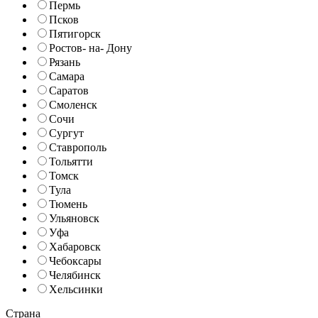
Пермь
Псков
Пятигорск
Ростов- на- Дону
Рязань
Самара
Саратов
Смоленск
Сочи
Сургут
Ставрополь
Тольятти
Томск
Тула
Тюмень
Ульяновск
Уфа
Хабаровск
Чебоксары
Челябинск
Хельсинки
Страна