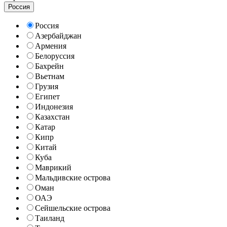
Россия
Россия
Азербайджан
Армения
Белоруссия
Бахрейн
Вьетнам
Грузия
Египет
Индонезия
Казахстан
Катар
Кипр
Китай
Куба
Маврикий
Мальдивские острова
Оман
ОАЭ
Сейшельские острова
Таиланд