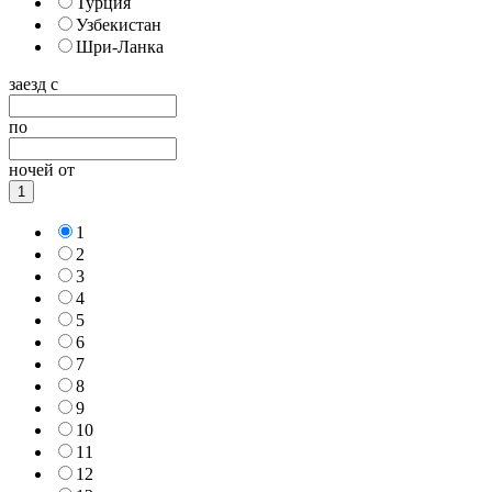
Турция
Узбекистан
Шри-Ланка
заезд с
по
ночей от
1
1
2
3
4
5
6
7
8
9
10
11
12