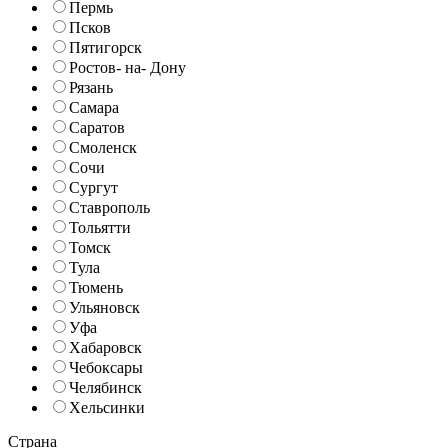
Пермь
Псков
Пятигорск
Ростов- на- Дону
Рязань
Самара
Саратов
Смоленск
Сочи
Сургут
Ставрополь
Тольятти
Томск
Тула
Тюмень
Ульяновск
Уфа
Хабаровск
Чебоксары
Челябинск
Хельсинки
Страна