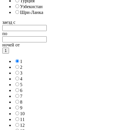
Турция
Узбекистан
Шри-Ланка
заезд с
по
ночей от
1
1
2
3
4
5
6
7
8
9
10
11
12