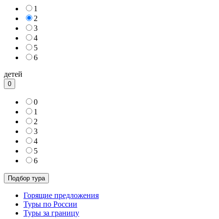
1
2
3
4
5
6
детей
0
0
1
2
3
4
5
6
Горящие предложения
Туры по России
Туры за границу