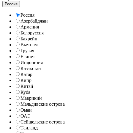
Россия
Россия
Азербайджан
Армения
Белоруссия
Бахрейн
Вьетнам
Грузия
Египет
Индонезия
Казахстан
Катар
Кипр
Китай
Куба
Маврикий
Мальдивские острова
Оман
ОАЭ
Сейшельские острова
Таиланд