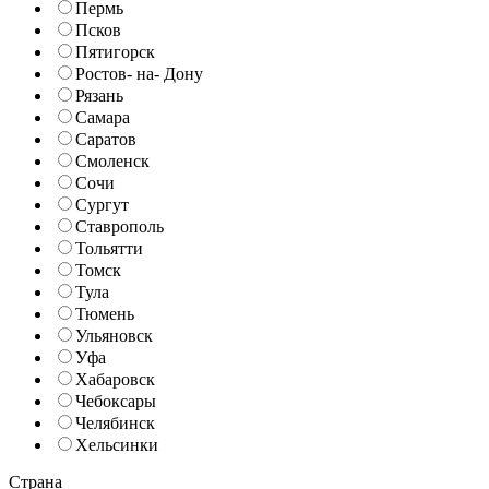
Пермь
Псков
Пятигорск
Ростов- на- Дону
Рязань
Самара
Саратов
Смоленск
Сочи
Сургут
Ставрополь
Тольятти
Томск
Тула
Тюмень
Ульяновск
Уфа
Хабаровск
Чебоксары
Челябинск
Хельсинки
Страна