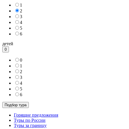
1
2
3
4
5
6
детей
0
0
1
2
3
4
5
6
Горящие предложения
Туры по России
Туры за границу