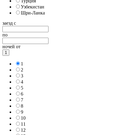
Турция
Узбекистан
Шри-Ланка
заезд с
по
ночей от
1
1
2
3
4
5
6
7
8
9
10
11
12