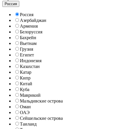
Россия
Россия
Азербайджан
Армения
Белоруссия
Бахрейн
Вьетнам
Грузия
Египет
Индонезия
Казахстан
Катар
Кипр
Китай
Куба
Маврикий
Мальдивские острова
Оман
ОАЭ
Сейшельские острова
Таиланд