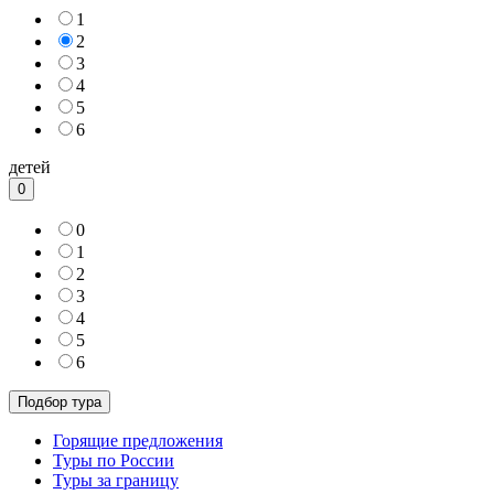
1
2
3
4
5
6
детей
0
0
1
2
3
4
5
6
Горящие предложения
Туры по России
Туры за границу