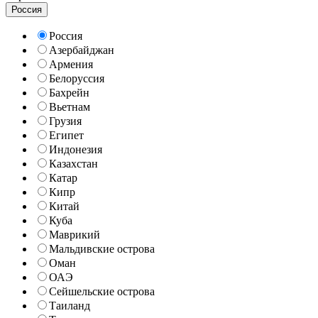
Россия
Россия
Азербайджан
Армения
Белоруссия
Бахрейн
Вьетнам
Грузия
Египет
Индонезия
Казахстан
Катар
Кипр
Китай
Куба
Маврикий
Мальдивские острова
Оман
ОАЭ
Сейшельские острова
Таиланд