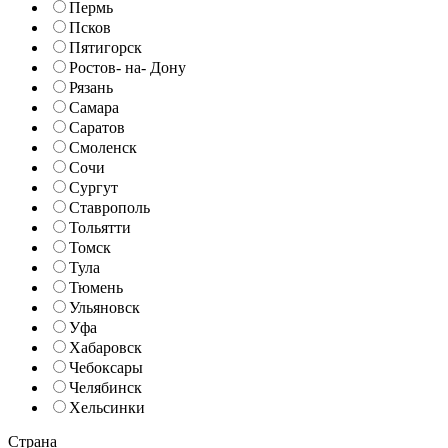
Пермь
Псков
Пятигорск
Ростов- на- Дону
Рязань
Самара
Саратов
Смоленск
Сочи
Сургут
Ставрополь
Тольятти
Томск
Тула
Тюмень
Ульяновск
Уфа
Хабаровск
Чебоксары
Челябинск
Хельсинки
Страна