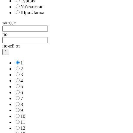
Турция
Узбекистан
Шри-Ланка
заезд с
по
ночей от
1
1
2
3
4
5
6
7
8
9
10
11
12