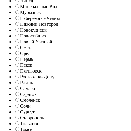
Липецк
Минеральные Воды
Мурманск
Набережные Челны
Нижний Новгород
Новокузнецк
Новосибирск
Новый Уренгой
Омск
Орел
Пермь
Псков
Пятигорск
Ростов- на- Дону
Рязань
Самара
Саратов
Смоленск
Сочи
Сургут
Ставрополь
Тольятти
Томск