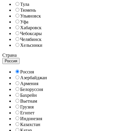
Тула
Тюмень
Ульяновск
Уфа
Хабаровск
Чебоксары
Челябинск
Хельсинки
Страна
Россия
Россия
Азербайджан
Армения
Белоруссия
Бахрейн
Вьетнам
Грузия
Египет
Индонезия
Казахстан
Катар