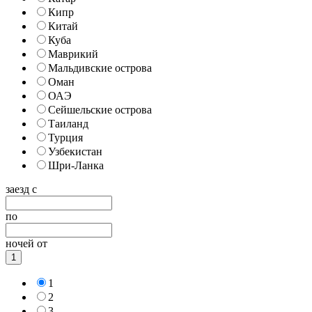
Кипр
Китай
Куба
Маврикий
Мальдивские острова
Оман
ОАЭ
Сейшельские острова
Таиланд
Турция
Узбекистан
Шри-Ланка
заезд с
по
ночей от
1
1
2
3