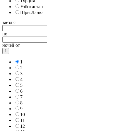
Турция
Узбекистан
Шри-Ланка
заезд с
по
ночей от
1
1
2
3
4
5
6
7
8
9
10
11
12