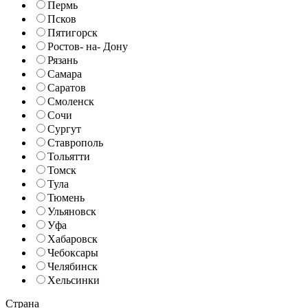
Пермь
Псков
Пятигорск
Ростов- на- Дону
Рязань
Самара
Саратов
Смоленск
Сочи
Сургут
Ставрополь
Тольятти
Томск
Тула
Тюмень
Ульяновск
Уфа
Хабаровск
Чебоксары
Челябинск
Хельсинки
Страна