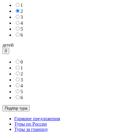
1
2
3
4
5
6
детей
0
0
1
2
3
4
5
6
Горящие предложения
Туры по России
Туры за границу