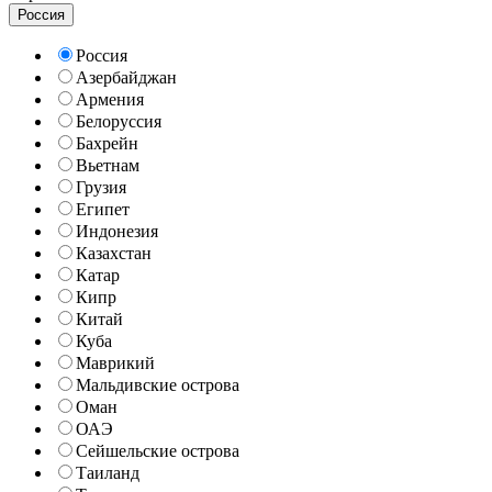
Россия
Россия
Азербайджан
Армения
Белоруссия
Бахрейн
Вьетнам
Грузия
Египет
Индонезия
Казахстан
Катар
Кипр
Китай
Куба
Маврикий
Мальдивские острова
Оман
ОАЭ
Сейшельские острова
Таиланд