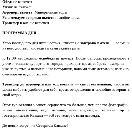
Обед:
не включен
Ужин:
не включен
Аэропорт вылета:
Минеральные воды
Рекомендуемое время вылета:
в любое время
Трансфер в а/п:
не включен
ПРОГРАММА ДНЯ
Утро последнего дня путешествия начнётся с
завтрака в отеле
— времени
на него достаточно, ведь вы сами задаёте ритм.
К 12:00 необходимо
освободить номера
. После отпуска, проведенного в
уюте и тишине курортного города, приходит время собрать чемоданы —
уже не пустые, а наполненные историями, новыми знакомствами и, конечно,
сувенирами из дорогих мест.
Трансфер до аэропорта или ж/д вокзала — самостоятельный
, чтобы вы
могли выбрать удобное для себя время отправления и спокойно завершить
свой отдых.
Этот тур оставил в вашем сердце что-то большее, чем просто фотографии:
новые впечатления, вкус нарзана, шум водопадов, величие гор и
гостеприимство Кавказа — всё это теперь с вами навсегда.
До новых встреч на Северном Кавказе!