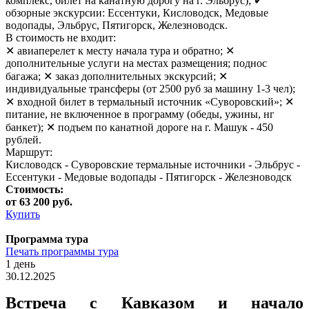
комплекс, билет на канатную дорогу на г. Эльбрус); ✔
обзорные экскурсии: Ессентуки, Кисловодск, Медовые
водопады, Эльбрус, Пятигорск, Железноводск.
В стоимость не входит:
✕ авиаперелет к месту начала тура и обратно; ✕
дополнительные услуги на местах размещения; поднос
багажа; ✕ заказ дополнительных экскурсий; ✕
индивидуальные трансферы (от 2500 руб за машину 1-3 чел);
✕ входной билет в термальный источник «Суворовский»; ✕
питание, не включенное в программу (обеды, ужины, нг
банкет); ✕ подъем по канатной дороге на г. Машук - 450
рублей.
Маршрут:
Кисловодск - Суворовские термальные источники - Эльбрус -
Ессентуки - Медовые водопады - Пятигорск - Железноводск
Стоимость:
от 63 200 руб.
Купить
Программа тура
Печать программы тура
1 день
30.12.2025
Встреча с Кавказом и начало