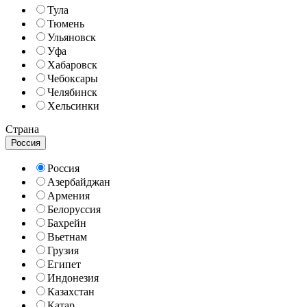
Тула
Тюмень
Ульяновск
Уфа
Хабаровск
Чебоксары
Челябинск
Хельсинки
Страна
Россия
Россия
Азербайджан
Армения
Белоруссия
Бахрейн
Вьетнам
Грузия
Египет
Индонезия
Казахстан
Катар