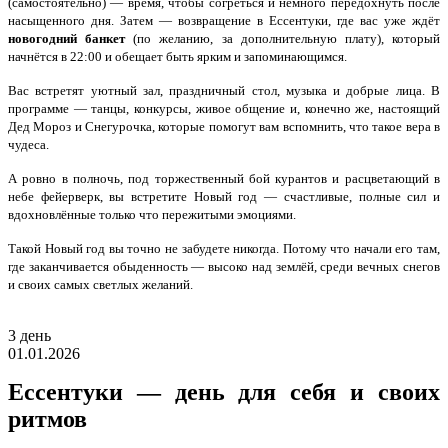
(самостоятельно) — время, чтобы согреться и немного передохнуть после
насыщенного дня. Затем — возвращение в Ессентуки, где вас уже ждёт
новогодний банкет
(по желанию, за дополнительную плату), который
начнётся в 22:00 и обещает быть ярким и запоминающимся.
Вас встретят уютный зал, праздничный стол, музыка и добрые лица. В
программе — танцы, конкурсы, живое общение и, конечно же, настоящий
Дед Мороз и Снегурочка, которые помогут вам вспомнить, что такое вера в
чудеса.
А ровно в полночь, под торжественный бой курантов и расцветающий в
небе фейерверк, вы встретите Новый год — счастливые, полные сил и
вдохновлённые только что пережитыми эмоциями.
Такой Новый год вы точно не забудете никогда. Потому что начали его там,
где заканчивается обыденность — высоко над землёй, среди вечных снегов
и своих самых светлых желаний.
3 день
01.01.2026
Ессентуки — день для себя и своих
ритмов