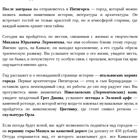
После завтрака
вы отправляетесь в
Пятигорск
— город, который можно
назвать живым памятником истории, литературы и архитектуры. Он
встречает гостей не только красотой гор, но и атмосферой старины, где
каждый камень хранит свои тайны.
Сегодня вы пройдётесь по местам, связанным с жизнью и творчеством
Михаила Юрьевича Лермонтова
, чье имя особенно близко этому городу.
Именно здесь, на Кавказе, он находил вдохновение, а его судьба обрела
трагическую развязку. Вы услышите истории о его жизни, увидите места,
где он бывал, и почувствуете ту особую связь с прошлым, которая так ярко
ощущается именно здесь.
Гид расскажет и о неожиданной странице истории —
итальянских корнях
города
. Первые архитекторы Пятигорска — отец и сын Бернардацци —
оставили здесь неизгладимый след: их работы до сих пор радуют глаз. Вы
прогуляетесь мимо знаменитых
Николаевских (Лермонтовских) ванн
,
увидите загадочный
Грот Дианы
, услышите
легенды о Эоловой арфе
—
каменной ротонде, из которой ветер когда-то извлекал музыкальные звуки, и
пройдётесь по живописному
Цветнику
, где стоит символ региона —
скульптура Орла
.
Если погода будет ясной, вас ждёт возможность подняться над городом —
на
вершину горы Машук на канатной дороге
(за доплату от 450 рублей).
Оттуда открывается вид, от которого захватывает дух: все Кавказские