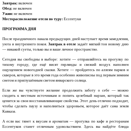
Завтрак:
включен
Обед:
не включен
Ужин:
не включен
Месторасположение отеля по туру:
Ессентуки
ПРОГРАММА ДНЯ
После праздничного накала предыдущих дней наступает время замедления,
уюта и внутреннего покоя.
Завтрак в отеле
задаёт мягкий тон новому дню
— никакой суеты, только вы и ваше личное пространство.
Сегодня вы свободны в выборе: хотите — отправляйтесь на прогулку по
тихому городу, где ещё висят гирлянды и свежий воздух наполнен
ощущением новогодней сказки. Хотите — пройдитесь по аллеям парков и
скверов, которые в это время года особенно живописны под первым зимним
снегом и приглушённым светом январского солнца.
Если же вы чувствуете желание продолжить заботу о себе — можно
сходить к местным источникам и попить целебный нарзан, который так
ценится за свои восстанавливающие свойства. Этот день отлично подходит,
чтобы сделать паузу и наполниться здоровьем, которое даёт сама земля
Кавказа.
А если вас тянет к вкусам и ароматам — прогулка по кафе и ресторанам
Ессентуков станет отличным удовольствием. Здесь вы найдёте блюда