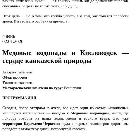
разных кавказских кухонь — от сочных шашлыков до домашних пирогов,
способных согреть не только тело, но и душу.
Этот день — не о том, что нужно успеть, а о том, как хочется провести
время. И в этом его особенная прелесть.
4 день
02.01.2026
Медовые водопады и Кисловодск —
сердце кавказской природы
Завтрак:
включен
Обед:
включен
Ужин:
не включен
Месторасположение отеля по туру:
Ессентуки
ПРОГРАММА ДНЯ
Сегодня, после
завтрака в оте
ле, вас ждёт один из самых живописных
маршрутов путешествия — поездка к
Медовым водопадам
, месту, где
природа говорит на языке воды, камня и горного ветра. Это уже
территория Карачаево-Черкесии
, куда с первых километров дороги вы
попадёте в атмосферу дикой, нетронутой красоты.