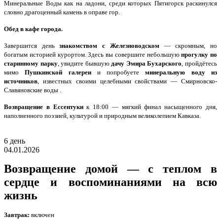
Минеральные Воды как на ладони, среди которых Пятигорск раскинулся
словно драгоценный камень в оправе гор.
Обед в кафе города.
Завершится день
знакомством с Железноводском
— скромным, но
богатым историей курортом. Здесь вы совершите небольшую
прогулку по
старинному парку
, увидите бывшую
дачу Эмира Бухарского
, пройдётесь
мимо
Пушкинской галереи
и попробуете
минеральную воду из
источников
, известных своими целебными свойствами — Смирновско-
Славяновские воды .
Возвращение в Ессентуки
к 18:00 — мягкий финал насыщенного дня,
наполненного поэзией, культурой и природным великолепием Кавказа.
6 день
04.01.2026
Возвращение домой — с теплом в
сердце и воспоминаниями на всю
жизнь
Завтрак:
включен