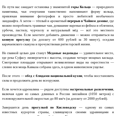
По пути вас ожидает остановка у знаменитой
горы Кольцо
— природного
памятника, чьи очертания таинственно напоминают форму кольца,
привлекая внимание фотографов и просто любителей необычного
ландшафта. А затем — тёплый и ароматный
перерыв в Чайном домике
, где
можно попробовать травяные чаи, домашние варенья из фейхоа и облепихи,
урбечи, пастилу, чурчхелу и натуральный мёд — всё это местного
производства. Если захотите добавить движения — можно отправиться на
конную прогулку
(за доплату от 600 рублей за 30 минут), оседлав
карачаевского скакуна и прочувствовав ритм горской жизни.
Но главной целью дня станут
Медовые водопады
— удивительное место,
где река Суфасу низвергается с высоты, создавая четыре мощных каскада.
Смотровые площадки открывают великолепные виды на окрестности —
словно вся мощь Кавказа собрана здесь, в одном живописном ущелье.
После этого —
обед с блюдами национальной кухни
, чтобы восстановить
силы и продолжить день во всеоружии.
Если хочется адреналина — рядом доступны
экстремальные развлечения
,
включая один из самых длинных в России зиплайнов (1050 метров) с
головокружительной скоростью до 80 км/ч (за доплату от 2000 рублей).
Завершится день
прогулкой по Кисловодску
— одному из самых
известных курортов страны, славящемуся своими здравницами и