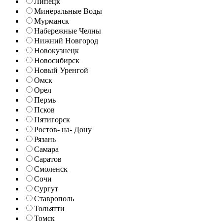
Липецк
Минеральные Воды
Мурманск
Набережные Челны
Нижний Новгород
Новокузнецк
Новосибирск
Новый Уренгой
Омск
Орел
Пермь
Псков
Пятигорск
Ростов- на- Дону
Рязань
Самара
Саратов
Смоленск
Сочи
Сургут
Ставрополь
Тольятти
Томск