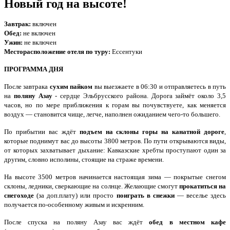
Новый год на высоте!
Завтрак:
включен
Обед:
не включен
Ужин:
не включен
Месторасположение отеля по туру:
Ессентуки
ПРОГРАММА ДНЯ
После завтрака
сухим пайком
вы выезжаете в 06:30 и отправляетесь в путь
на
поляну Азау
- сердце Эльбрусского района. Дорога займёт около 3,5
часов, но по мере приближения к горам вы почувствуете, как меняется
воздух — становится чище, легче, наполнен ожиданием чего-то большего.
По прибытии вас ждёт
подъем на склоны горы на канатной дороге
,
которые поднимут вас до высоты 3800 метров. По пути открываются виды,
от которых захватывает дыхание: Кавказские хребты проступают один за
другим, словно исполины, стоящие на страже времени.
На высоте 3500 метров начинается настоящая зима — покрытые снегом
склоны, ледники, сверкающие на солнце. Желающие смогут
прокатиться на
снегоходе
(за доп.плату) или просто
поиграть в снежки
— веселье здесь
получается по-особенному живым и искренним.
После спуска на поляну Азау вас ждёт
обед в местном кафе