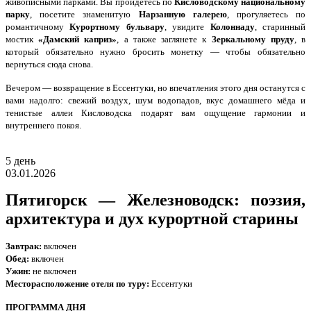
живописными парками. Вы пройдётесь по
Кисловодскому национальному
парку
, посетите знаменитую
Нарзанную галерею
, прогуляетесь по
романтичному
Курортному бульвару
, увидите
Колоннаду
, старинный
мостик
«Дамский каприз»
, а также заглянете к
Зеркальному пруду
, в
который обязательно нужно бросить монетку — чтобы обязательно
вернуться сюда снова.
Вечером — возвращение в Ессентуки, но впечатления этого дня останутся с
вами надолго: свежий воздух, шум водопадов, вкус домашнего мёда и
тенистые аллеи Кисловодска подарят вам ощущение гармонии и
внутреннего покоя.
5 день
03.01.2026
Пятигорск — Железноводск: поэзия,
архитектура и дух курортной старины
Завтрак:
включен
Обед:
включен
Ужин:
не включен
Месторасположение отеля по туру:
Ессентуки
ПРОГРАММА ДНЯ