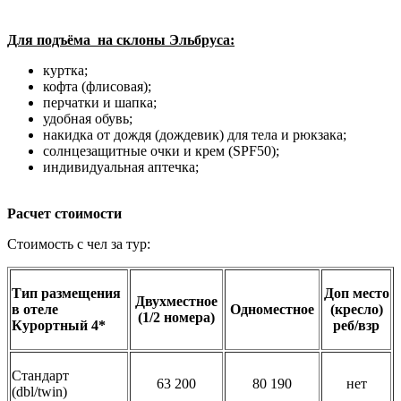
Для подъёма на склоны Эльбруса:
куртка;
кофта (флисовая);
перчатки и шапка;
удобная обувь;
накидка от дождя (дождевик) для тела и рюкзака;
солнцезащитные очки и крем (SPF50);
индивидуальная аптечка;
Расчет стоимости
Стоимость с чел за тур:
Тип размещения
Доп место
Двухместное
в отеле
Одноместное
(кресло)
(1/2 номера)
Курортный 4*
реб/взр
Стандарт
63 200
80 190
нет
(dbl/twin)