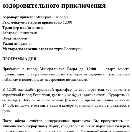
оздоровительного приключения
Аэропорт прилета:
Минеральные воды
Рекомендуемое время прилета:
до 12:00
Трансфер из а/п:
включен
Завтрак:
не включен
Обед:
включен
Ужин:
не
включен
Месторасположение отеля по туру:
Ессентуки
ПРОГРАММА ДНЯ
Прибытие в город
Минеральные Воды до 12:00
— старт вашего
путешествия. Отсюда начинается путь к горному здоровью, живописным
пейзажам и новогоднему настроению по-кавказски.
В 12:30 вас ждёт
групповой трансфер
из аэропорта или ж/д вокзала в
курортный город Ессентуки, где вас уже будут ждать в отеле «Курортный»
(4 звезды). Пока номера не готовы (расчётное время заселения — после
14:00), вы можете оставить вещи в камере хранения и сразу отправляться в
путь.
После
обеда
начнётся экскурсионная программа. Вы прогуляетесь по
живописному
Курортному парку
, увидите знаменитые
нарзанные галереи
,
где люди веками приходили за здоровьем, и
Грязелечебницу
в греческом