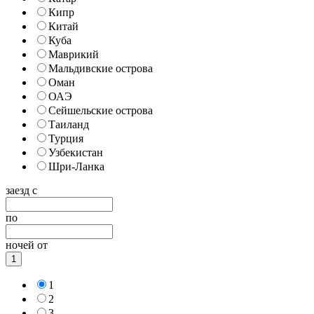
Кипр
Китай
Куба
Маврикий
Мальдивские острова
Оман
ОАЭ
Сейшельские острова
Таиланд
Турция
Узбекистан
Шри-Ланка
заезд с
по
ночей от
1
1
2
3