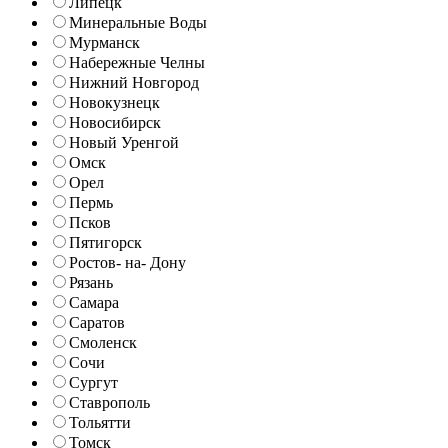
Липецк
Минеральные Воды
Мурманск
Набережные Челны
Нижний Новгород
Новокузнецк
Новосибирск
Новый Уренгой
Омск
Орел
Пермь
Псков
Пятигорск
Ростов- на- Дону
Рязань
Самара
Саратов
Смоленск
Сочи
Сургут
Ставрополь
Тольятти
Томск