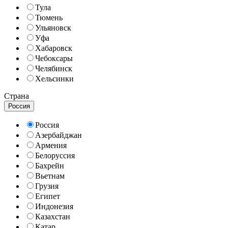
Тула
Тюмень
Ульяновск
Уфа
Хабаровск
Чебоксары
Челябинск
Хельсинки
Страна
Россия
Россия
Азербайджан
Армения
Белоруссия
Бахрейн
Вьетнам
Грузия
Египет
Индонезия
Казахстан
Катар