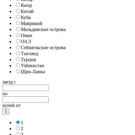
Кипр
Китай
Куба
Маврикий
Мальдивские острова
Оман
ОАЭ
Сейшельские острова
Таиланд
Турция
Узбекистан
Шри-Ланка
заезд с
по
ночей от
1
1
2
3